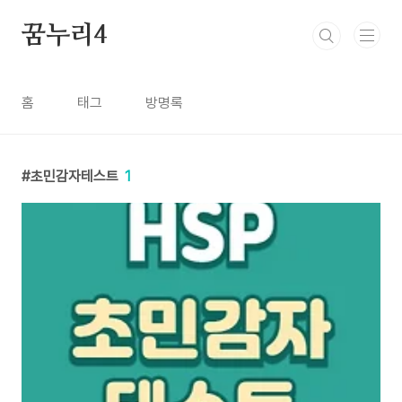
본문 바로가기
꿈누리4
홈
태그
방명록
초민감자테스트
1