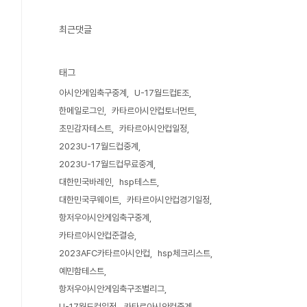
최근댓글
태그
아시안게임축구중계
U-17월드컵E조
한메일로그인
카타르아시안컵토너먼트
초민감자테스트
카타르아시안컵일정
2023U-17월드컵중계
2023U-17월드컵무료중계
대한민국바레인
hsp테스트
대한민국쿠웨이트
카타르아시안컵경기일정
항저우아시안게임축구중계
카타르아시안컵준결승
2023AFC카타르아시안컵
hsp체크리스트
예민함테스트
항저우아시안게임축구조별리그
U-17월드컵일정
카타르아시안컵중계