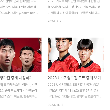
오가 합병하면서 한메일을 쓰시
2023 카타르 아시안컵 토너먼트가 한창 진
제는 모두 다음 메일을 써야 하
행 중에 있습니다. 8강전부터 결승전까지 경
. 그래도 나는 @daum.net 말
기 일정과 대진이 궁금하신 분들은 아래에서
il.net을 쓰고 싶다! 하시는 분들
확인해 보세요! 카타르 아시안컵 8강전 일정
.
2024. 2. 2.
바로 알려 드립니다. 어렵지 않으
- 1경기 2월 2일(금) 20:30 타지키스탄 vs
 보고 따라해 보세요.
요르단 - 2경기 2월 3일(토) 00:30 호주 vs
.net 도메인 사용 방법 1) 먼저 다
대한민국 - 3경기 2월 3일(토) 20:30 이란
 들어가 로그인을 합니다. 2)
vs 일본 - 4경기 2월 4일(일) 00:30 카타
[설정]을 클릭한 후 화면 상단에
르 vs 우즈베키스탄 카타르 아시안컵 준결승
를 클릭합니다. 3) 그럼 아래에 기
일정 - 1경기 2월 7일(수) 00:00 - 2경기 2
무엇으로 설정할지 선택할 수 있는
월 8일(목) 00:00 카타르 아시안컵 결승 일
, 아이디@hanmail.net을 클
정 2월 11일(일) 00:00 [아시안컵 중계를 고
 4) 그러면 '기본 메일이 변경되
화질로 만나 보세요] 아시안컵 생중계 바로가
평가전 중계 시청하기
2023 U-17 월드컵 무료 중계 보기
는 문구가 뜹니다. 그러면 설정이
기 >
다. @hanmail.net 도메인 확
계] 조우종 캐스터, 이용수, 박찬
2023 U-17 월드컵 E조 대한민국과 부르키
을 완료하..
조선 중계 바로가기 > [쿠팡플레
나파소의 경기가 18일(토) 오후 9시에 열립
용검 캐스터, 이근호, 한준희 해설
니다. 16강 티켓을 놓고 펼쳐지는 조별리그
중계 바로가기 > 쿠팡플레이 중
마지막 경기를 무료로 시청해 보세요. [PC,
2023. 11. 18.
법 쿠팡플레이 계정이 없으신 분들
모바일로 시청하기] 스포티비 중계보기 >