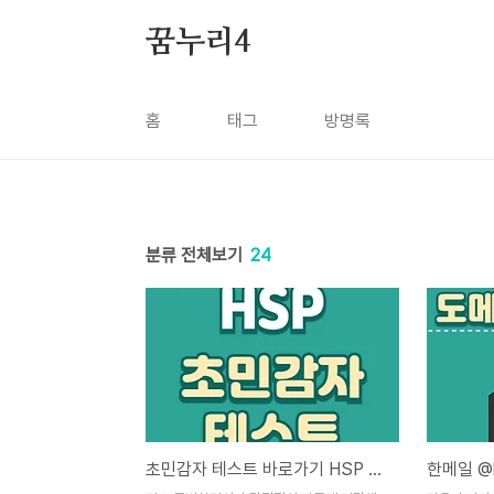
본문 바로가기
꿈누리4
홈
태그
방명록
분류 전체보기
24
초민감자 테스트 바로가기 HSP 뜻, 특징