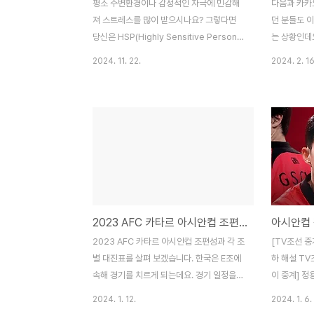
평소 주변환경이나 감정적인 자극에 민감해
다음과 카카
져 스트레스를 많이 받으시나요? 그렇다면
던 분들도 이
당신은 HSP(Highly Sensitive Person),
는 상황인데요
한국어로는 "매우 민감한 사람" 또는 “초민감
고 @hanma
2024. 11. 22.
2024. 2. 16
자”일 수 있습니다. 단순히 나약한 사람이 아
께 그 방법 
닌 기질적인 특성일 수 있기 때문에 나의 상
니 아래 내용
태를 잘 파악하고 이를 극복하는 방법을 찾아
@hanmail
봐야 하는데요. 자신이 민감도가 높은 사람인
음에서 메일로
지 지금 바로 초민감자 테스트(HSP 테스트)
왼쪽 하단에 
를 통해 바로 확인해 보세요. HSP 테스트 바
[계정 관리]
로가기 > 초민감자, HSP란 무엇인
본 메일을 
가? HSP는 미국 심리학자 일레인 아론
화면이 뜨는데
(Elaine Aron)이 처음 정의한 개념으로 환경
릭해 주세요.
2023 AFC 카타르 아시안컵 조편성 대진표 전체 경기 일정
아시안컵 
적 자극에 민감하게 반응하는 성격적 특성을
었습니다'라
가진 사람들을 설명합니다. 이 특성은 인구의
완료된 것입니
2023 AFC 카타르 아시안컵 조편성과 각 조
[TV조선 중
약 15~20%가 가지고 있다고 하는데요..
인 방법 설정
별 대진표를 살펴 보겠습니다. 한국은 E조에
하 해설 TV
속해 경기를 치르게 되는데요. 경기 일정을
이 중계] 정
확인하고 아래 링크를 통해 무료로 중계를 시
쿠팡플레이 
2024. 1. 12.
2024. 1. 6.
청해 보세요! 아시안컵 무료 중계 보기 > 카
계 보는 방