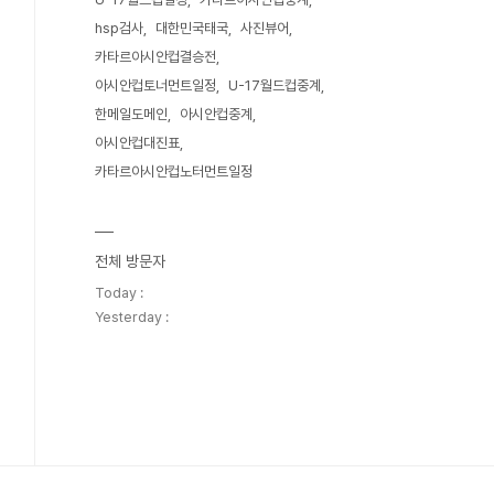
hsp검사
대한민국태국
사진뷰어
카타르아시안컵결승전
아시안컵토너먼트일정
U-17월드컵중계
한메일도메인
아시안컵중계
아시안컵대진표
카타르아시안컵노터먼트일정
전체 방문자
Today :
Yesterday :